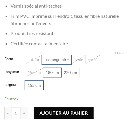
Vernis spécial anti-taches
Film PVC imprimé sur l'endroit, tissu en fibre naturelle
fibranne sur l'envers
Produit très résistant
Certifiée contact alimentaire
EFFACER
Form
autour
rectangulaire
ovale
carré
longueur
155 cm
180 cm
220 cm
largeur
155 cm
En stock
quantité de Nappe toile cirée supérieure Pauline
AJOUTER AU PANIER