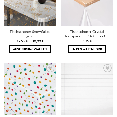
Tischschoner Snowflakes
Tischschoner Crystal
gold
transparent – 140cm x 60m
22,99
€
–
38,99
€
3,29
€
AUSFÜHRUNG WÄHLEN
IN DEN WARENKORB
Add to
Add to
wishlist
wishlist