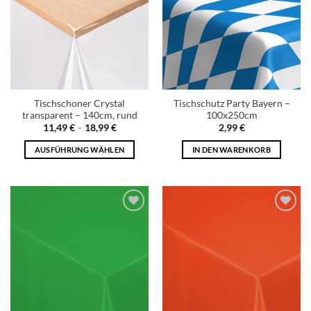
Tischschoner Crystal
Tischschutz Party Bayern –
transparent – 140cm, rund
100x250cm
11,49
€
–
18,99
€
2,99
€
AUSFÜHRUNG WÄHLEN
IN DEN WARENKORB
Add to
Add to
wishlist
wishlist