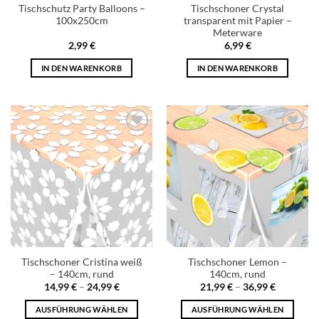
Tischschutz Party Balloons –
Tischschoner Crystal
100x250cm
transparent mit Papier –
Meterware
2,99
€
6,99
€
IN DEN WARENKORB
IN DEN WARENKORB
Add to
Add to
wishlist
wishlist
Tischschoner Cristina weiß
Tischschoner Lemon –
– 140cm, rund
140cm, rund
14,99
€
–
24,99
€
21,99
€
–
36,99
€
AUSFÜHRUNG WÄHLEN
AUSFÜHRUNG WÄHLEN