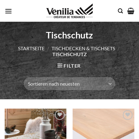
Zum
Inhalt
springen
Tischschutz
STARTSEITE
/
TISCHDECKEN & TISCHSETS
/
TISCHSCHUTZ
FILTER
Add to
Add to
wishlist
wishlist