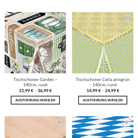
Add to
Add to
wishlist
wishlist
Tischschoner Garden –
Tischschoner Celia anisgrün
140cm, rund
– 140cm, rund
21,99
€
–
36,99
€
14,99
€
–
24,99
€
AUSFÜHRUNG WÄHLEN
AUSFÜHRUNG WÄHLEN
Add to
Add to
wishlist
wishlist