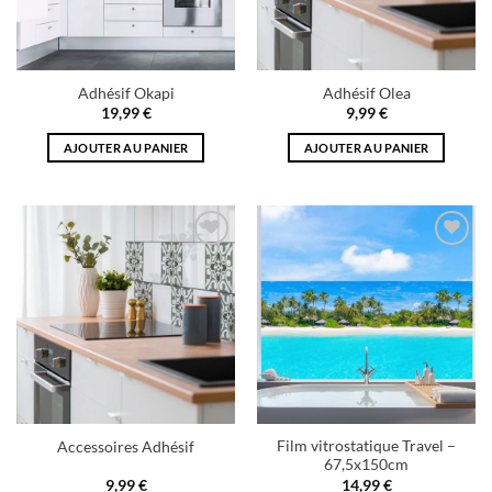
Adhésif Okapi
Adhésif Olea
19,99
€
9,99
€
AJOUTER AU PANIER
AJOUTER AU PANIER
Add to
Add to
wishlist
wishlist
Film vitrostatique Travel –
Accessoires Adhésif
67,5x150cm
9,99
€
14,99
€