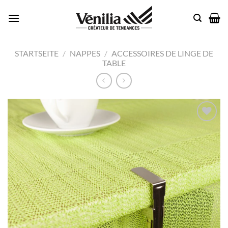
Passer
au
contenu
STARTSEITE
/
NAPPES
/
ACCESSOIRES DE LINGE DE
TABLE
Add to
wishlist