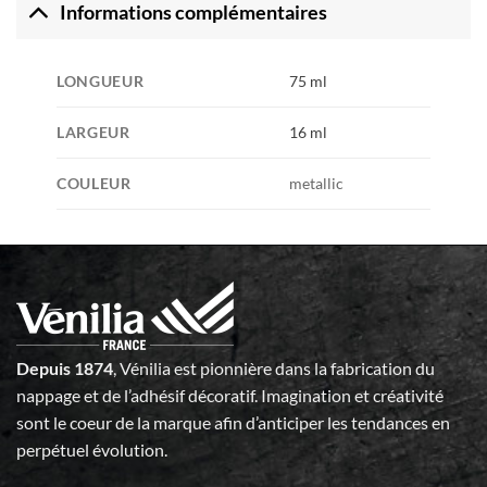
Informations complémentaires
LONGUEUR
75 ml
LARGEUR
16 ml
COULEUR
metallic
Depuis 1874
, Vénilia est pionnière dans la fabrication du
nappage et de l’adhésif décoratif. Imagination et créativité
sont le coeur de la marque afin d’anticiper les tendances en
perpétuel évolution.