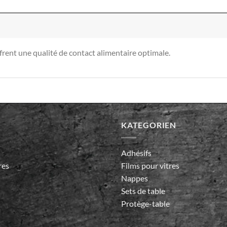
frent une qualité de contact alimentaire optimale.
KATEGORIEN
Adhésifs
res
Films pour vitres
Nappes
Sets de table
Protège-table