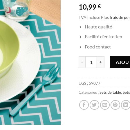
10,99
€
TVA incluse
Plus
frais de po
Haute qualité
Facilité d'entretien
Food contact
quantité de Set de table Zick
AJOUT
UGS :
59077
Catégories :
Sets de table
,
Sets