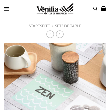
Passer
au
contenu
STARTSEITE
/
SETS DE TABLE
Add to
wishlist