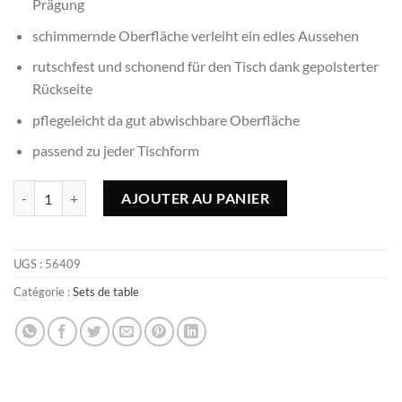
Prägung
schimmernde Oberfläche verleiht ein edles Aussehen
rutschfest und schonend für den Tisch dank gepolsterter
Rückseite
pflegeleicht da gut abwischbare Oberfläche
passend zu jeder Tischform
quantité de Set de table Ribbon Blanc - 30x43cm, rectangle
AJOUTER AU PANIER
UGS :
56409
Catégorie :
Sets de table