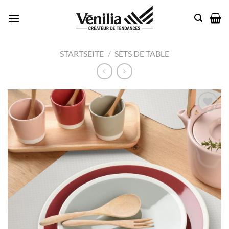
Passer
au
contenu
STARTSEITE
/
SETS DE TABLE
Add to
wishlist