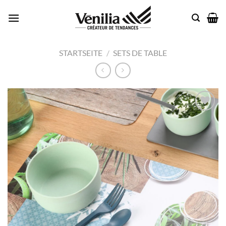
Passer
au
contenu
STARTSEITE
/
SETS DE TABLE
Add to
wishlist