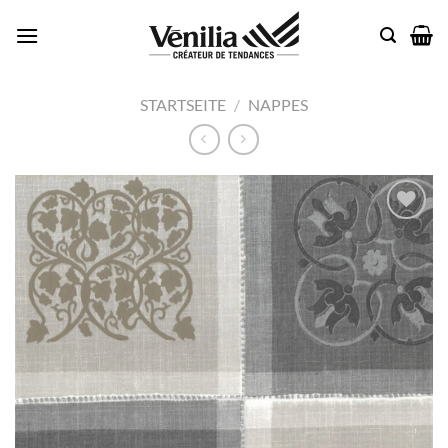
Passer
au
contenu
STARTSEITE
/
NAPPES
Add to
wishlist