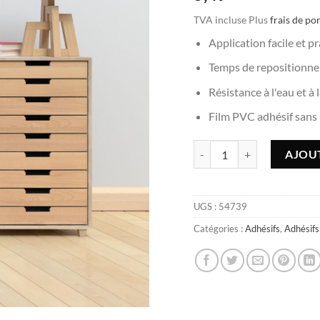
TVA incluse
Plus
frais de po
Application facile et p
Temps de repositionn
Résistance à l'eau et à 
Film PVC adhésif sans
quantité de Adhésif Hêtre 
AJOUT
UGS :
54739
Catégories :
Adhésifs
,
Adhésifs