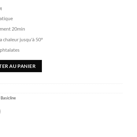
rt
ratique
ement 20min
la chaleur jusqu'à 50°
 phtalates
- 45x150cm
ER AU PANIER
 Basicline