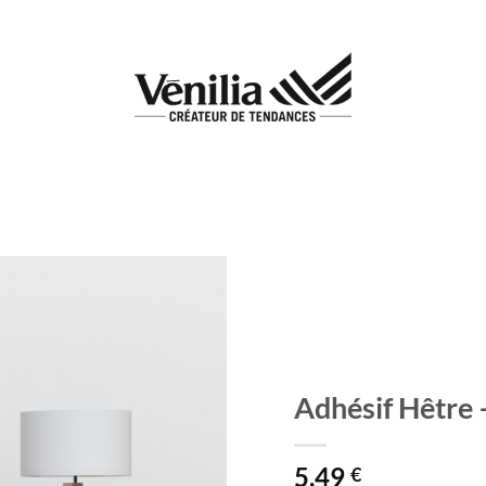
Add to
wishlist
Adhésif Hêtre
5,49
€