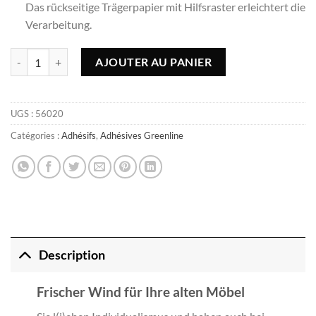
Das rückseitige Trägerpapier mit Hilfsraster erleichtert die
Verarbeitung.
quantité de Adhésif Greenline heritage silver - 45cmx2m
AJOUTER AU PANIER
UGS :
56020
Catégories :
Adhésifs
,
Adhésives Greenline
Description
Frischer Wind für Ihre alten Möbel