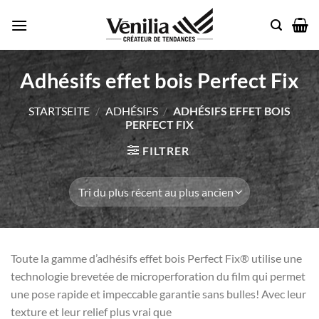
Passer
au
contenu
Adhésifs effet bois Perfect Fix
STARTSEITE
/
ADHÉSIFS
/
ADHÉSIFS EFFET BOIS
PERFECT FIX
FILTRER
Toute la gamme d’adhésifs effet bois Perfect Fix® utilise une
technologie brevetée de microperforation du film qui permet
une pose rapide et impeccable garantie sans bulles! Avec leur
texture et leur relief plus vrai que