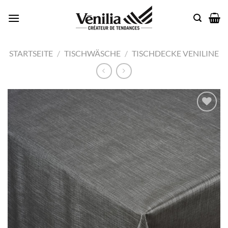
Zum
Inhalt
springen
STARTSEITE
/
TISCHWÄSCHE
/
TISCHDECKE VENILINE
Add to
wishlist