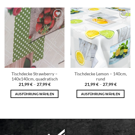
Add to
Add to
wishlist
wishlist
Tischdecke Strawberry –
Tischdecke Lemon – 140cm,
140x140cm, quadratisch
rund
21,99
€
–
27,99
€
21,99
€
–
27,99
€
AUSFÜHRUNG WÄHLEN
AUSFÜHRUNG WÄHLEN