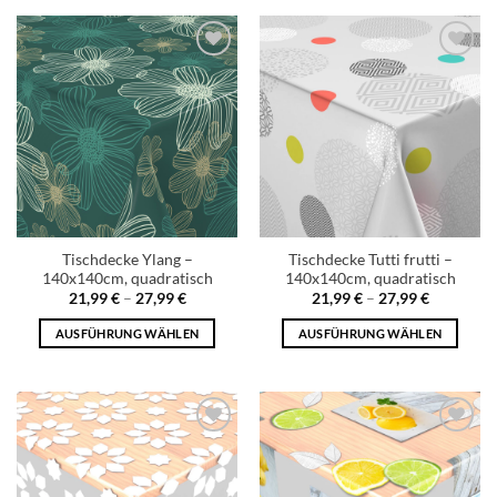
Add to
Add to
wishlist
wishlist
Tischdecke Ylang –
Tischdecke Tutti frutti –
140x140cm, quadratisch
140x140cm, quadratisch
21,99
€
–
27,99
€
21,99
€
–
27,99
€
AUSFÜHRUNG WÄHLEN
AUSFÜHRUNG WÄHLEN
Add to
Add to
wishlist
wishlist