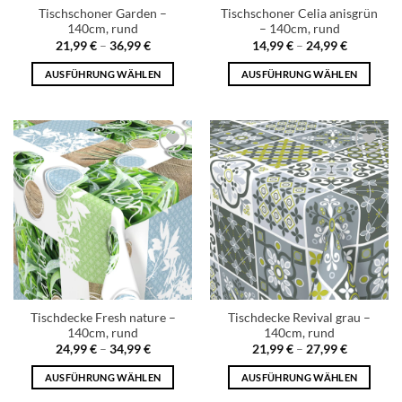
Tischschoner Garden –
Tischschoner Celia anisgrün
140cm, rund
– 140cm, rund
21,99
€
–
36,99
€
14,99
€
–
24,99
€
AUSFÜHRUNG WÄHLEN
AUSFÜHRUNG WÄHLEN
Add to
Add to
wishlist
wishlist
Tischdecke Fresh nature –
Tischdecke Revival grau –
140cm, rund
140cm, rund
24,99
€
–
34,99
€
21,99
€
–
27,99
€
AUSFÜHRUNG WÄHLEN
AUSFÜHRUNG WÄHLEN