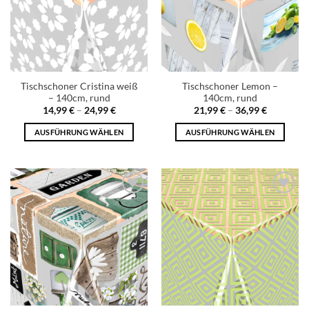
Tischschoner Cristina weiß
Tischschoner Lemon –
– 140cm, rund
140cm, rund
14,99
€
–
24,99
€
21,99
€
–
36,99
€
AUSFÜHRUNG WÄHLEN
AUSFÜHRUNG WÄHLEN
Add to
Add to
wishlist
wishlist