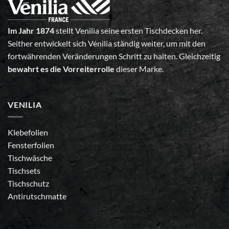
Im Jahr 1874
stellt Venilia seine ersten Tischdecken her.
Seither entwickelt sich Vénilia ständig weiter, um mit den
fortwährenden Veränderungen Schritt zu halten. Gleichzeitig
bewahrt es die Vorreiterrolle
dieser Marke.
VENILIA
Klebefolien
Fensterfolien
Tischwäsche
Tischsets
Tischschutz
Antirutschmatte