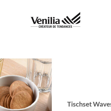
Add to
wishlist
Tischset Waves