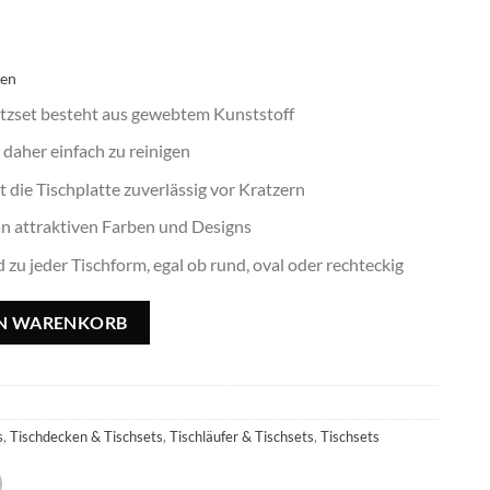
ten
tzset besteht aus gewebtem Kunststoff
aher einfach zu reinigen
ie Tischplatte zuverlässig vor Kratzern
attraktiven Farben und Designs
u jeder Tischform, egal ob rund, oval oder rechteckig
 45x30cm, rechteckig Menge
EN WARENKORB
s
,
Tischdecken & Tischsets
,
Tischläufer & Tischsets
,
Tischsets