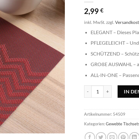
2,99
€
inkl. MwSt.
zzgl.
Versandkos
ELEGANT – Dieses Pla
PFLEGELEICHT – Und d
SCHÜTZEND – Schützt d
GROßE AUSWAHL – an 
ALL-IN-ONE – Passend z
Tischset Waves kirschrot -
IN D
Artikelnummer:
54509
Kategorien:
Gewebte Tischset