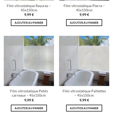
Film vitrostatique Rayures –
Film vitrostatique Pierre –
45x150cm
45x150cm
9,99
€
9,99
€
AJOUTER AU PANIER
AJOUTER AU PANIER
Add to
Add to
wishlist
wishlist
Film vitrostatique Petits
Film vitrostatique Paillettes
carreaux – 45x150cm
– 45x150cm
9,99
€
9,99
€
AJOUTER AU PANIER
AJOUTER AU PANIER