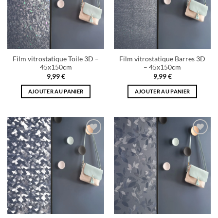
Film vitrostatique Toile 3D –
Film vitrostatique Barres 3D
45x150cm
– 45x150cm
9,99
€
9,99
€
AJOUTER AU PANIER
AJOUTER AU PANIER
Add to
Add to
wishlist
wishlist