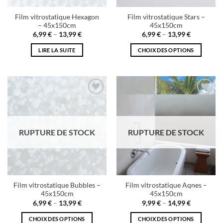
Film vitrostatique Hexagon
Film vitrostatique Stars –
– 45x150cm
45x150cm
6,99
€
–
13,99
€
6,99
€
–
13,99
€
LIRE LA SUITE
CHOIX DES OPTIONS
Add to
Add to
wishlist
wishlist
RUPTURE DE STOCK
RUPTURE DE STOCK
Film vitrostatique Bubbles –
Film vitrostatique Aqnes –
45x150cm
45x150cm
6,99
€
–
13,99
€
9,99
€
–
14,99
€
CHOIX DES OPTIONS
CHOIX DES OPTIONS