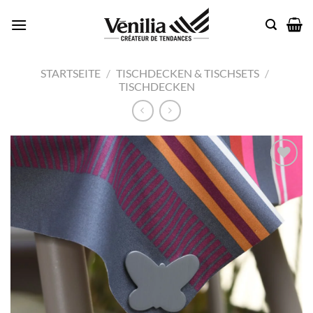
Zum
Inhalt
springen
STARTSEITE
/
TISCHDECKEN & TISCHSETS
/
TISCHDECKEN
Add to
wishlist