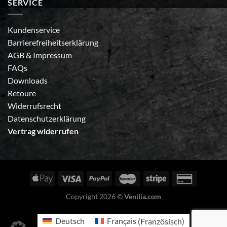
SERVICE
Kundenservice
Barrierefreiheitserklärung
AGB
&
Impressum
FAQs
Downloads
Retoure
Widerrufsrecht
Datenschutzerklärung
Vertrag widerrufen
Copyright 2026 ©
Venilia.com
Deutsch
Français
(
Französisch
)