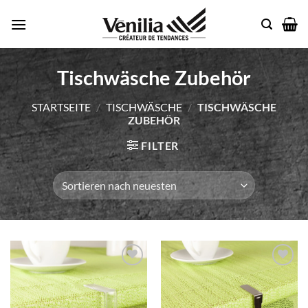
Zum
Inhalt
springen
Tischwäsche Zubehör
STARTSEITE
/
TISCHWÄSCHE
/
TISCHWÄSCHE
ZUBEHÖR
FILTER
Add to
Add to
wishlist
wishlist