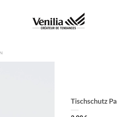
EN
Add to
wishlist
Tischschutz P