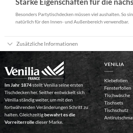
Starke Eigenschaften für die näch
Besonders Partytischdecken müssen viel aushalten. So sin
natürlich für den Innen- und Außenbereich verwendbar.
Zusätzliche Informationen
VENILIA
Klebefolien
Im Jahr 1874
stellt Venilia seine ersten
Fensterfolien
Tischdecken her. Seither entwickelt sich
Tischwäsche
Vénilia ständig weiter, um mit den
Tischsets
fortwährenden Veränderungen Schritt zu
Tischschutz
halten. Gleichzeitig
bewahrt es die
Antirutschma
Vorreiterrolle
dieser Marke.