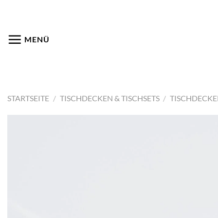
Zum
Inhalt
springen
MENÜ
STARTSEITE
/
TISCHDECKEN & TISCHSETS
/
TISCHDECK