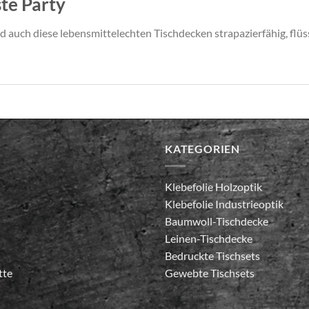
ste Party
d auch diese lebensmittelechten Tischdecken strapazierfähig, flü
KATEGORIEN
Klebefolie Holzoptik
Klebefolie Industrieoptik
Baumwoll-Tischdecke
Leinen-Tischdecke
Bedruckte Tischsets
tte
Gewebte Tischsets