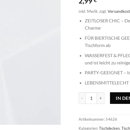
2,99
€
inkl. MwSt.
zzgl.
Versandkos
ZEITLOSER CHIC – Der 
Charme
FÜR BIERTISCHE GEEIG
Tischform ab
WASSERFEST & PFLEGEL
und ist leicht zu reinig
PARTY-GEEIGNET – Idea
LEBENSMITTELECHT – D
Tischschutz Party weiß - 
IN D
Artikelnummer:
54626
Kategorien:
Tischdecken
,
Tisc