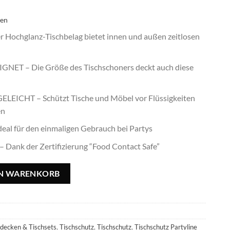
ten
Hochglanz-Tischbelag bietet innen und außen zeitlosen
NET – Die Größe des Tischschoners deckt auch diese
EICHT – Schützt Tische und Möbel vor Flüssigkeiten
en
l für den einmaligen Gebrauch bei Partys
ank der Zertifizierung “Food Contact Safe”
100x250cm Menge
EN WARENKORB
hdecken & Tischsets
,
Tischschutz
,
Tischschutz
,
Tischschutz Partyline