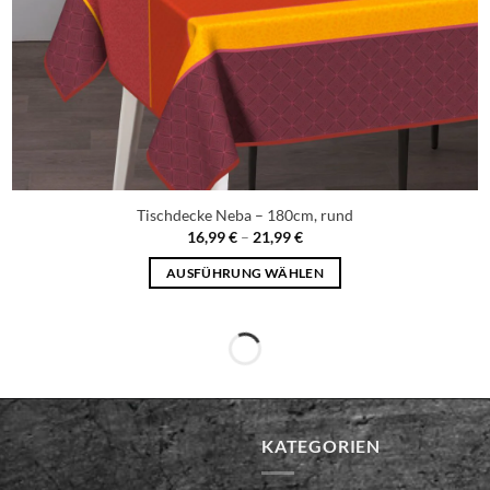
Tischdecke Neba – 180cm, rund
16,99
€
–
21,99
€
AUSFÜHRUNG WÄHLEN
Add to
wishlist