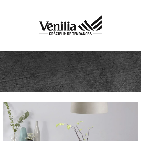
Add to
wishlist