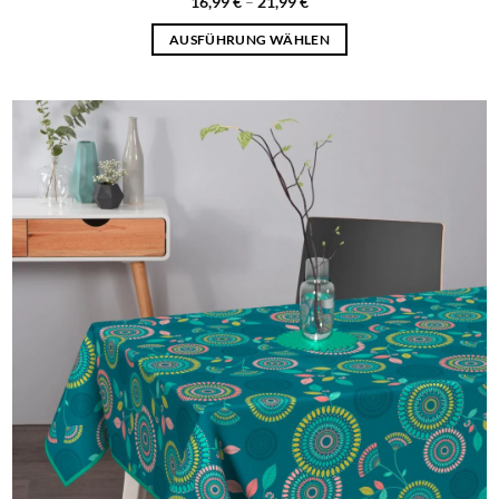
16,99
€
–
21,99
€
AUSFÜHRUNG WÄHLEN
Add to
wishlist