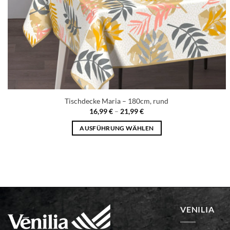
Tischdecke Maria – 180cm, rund
16,99
€
–
21,99
€
AUSFÜHRUNG WÄHLEN
Add to
wishlist