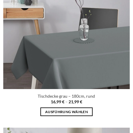
Tischdecke grau – 180cm, rund
16,99
€
–
21,99
€
AUSFÜHRUNG WÄHLEN