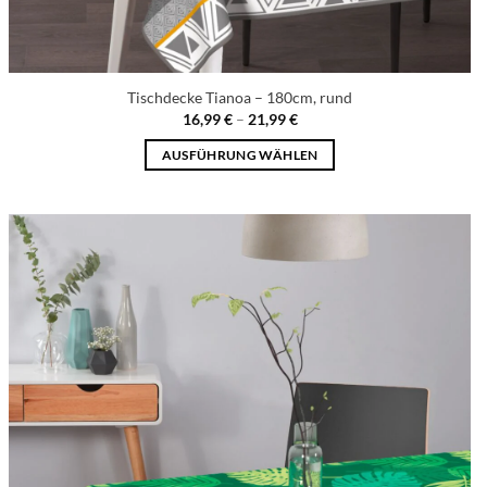
Tischdecke Tianoa – 180cm, rund
16,99
€
–
21,99
€
AUSFÜHRUNG WÄHLEN
Add to
wishlist