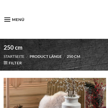
Zum
Inhalt
springen
MENÜ
250 cm
STARTSEITE
/
PRODUCT LÄNGE
/
250 CM
FILTER
Add to
wishlist