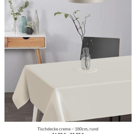
Add to
wishlist
Tischdecke creme – 180cm, rund