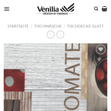
Zum
Inhalt
springen
STARTSEITE
/
TISCHWÄSCHE
/
TISCHDECKE GLATT
Add to
wishlist