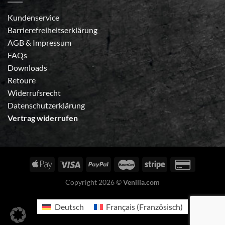
Kundenservice
Barrierefreiheitserklärung
AGB
&
Impressum
FAQs
Downloads
Retoure
Widerrufsrecht
Datenschutzerklärung
Vertrag widerrufen
Copyright 2026 ©
Venilia.com
Deutsch
Français
(
Französisch
)