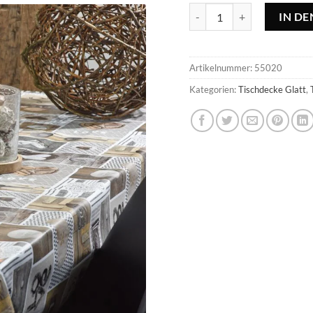
Tischdecke Love in the air 
IN D
Artikelnummer:
55020
Kategorien:
Tischdecke Glatt
,