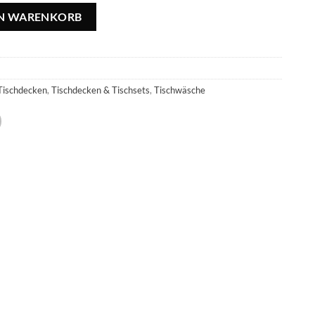
- 140x140cm, quadratisch Menge
EN WARENKORB
Tischdecken
,
Tischdecken & Tischsets
,
Tischwäsche