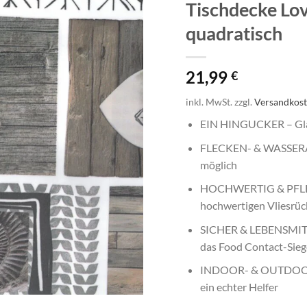
Tischdecke Lov
quadratisch
21,99
€
inkl. MwSt.
zzgl.
Versandkos
EIN HINGUCKER – Glat
FLECKEN- & WASSERAB
möglich
HOCHWERTIG & PFLEGE
hochwertigen Vliesrüc
SICHER & LEBENSMITT
das Food Contact-Sieg
INDOOR- & OUTDOOR-G
ein echter Helfer