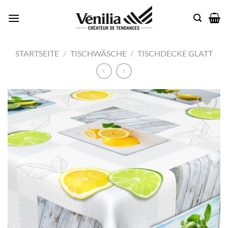
Zum
Inhalt
springen
STARTSEITE
/
TISCHWÄSCHE
/
TISCHDECKE GLATT
Add to
wishlist