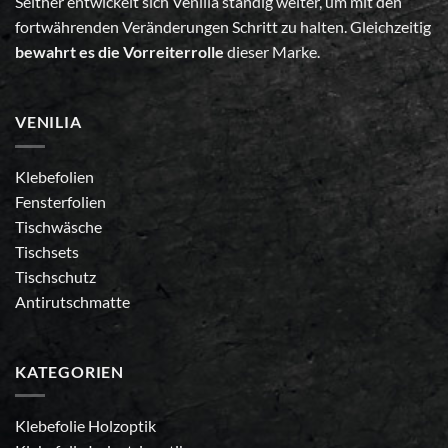
Seither entwickelt sich Vénilia ständig weiter, um mit den
fortwährenden Veränderungen Schritt zu halten. Gleichzeitig
bewahrt es die Vorreiterrolle
dieser Marke.
VENILIA
Klebefolien
Fensterfolien
Tischwäsche
Tischsets
Tischschutz
Antirutschmatte
KATEGORIEN
Klebefolie Holzoptik