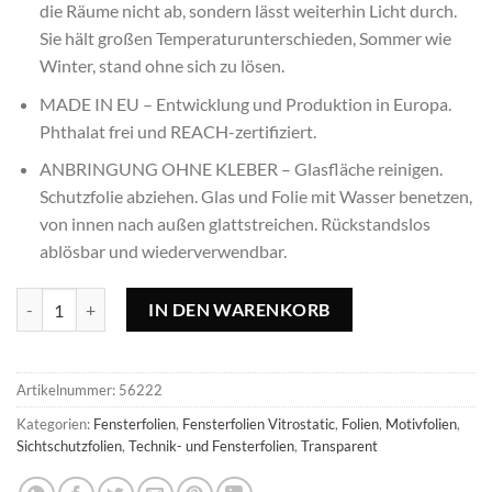
die Räume nicht ab, sondern lässt weiterhin Licht durch.
Sie hält großen Temperaturunterschieden, Sommer wie
Winter, stand ohne sich zu lösen.
MADE IN EU – Entwicklung und Produktion in Europa.
Phthalat frei und REACH-zertifiziert.
ANBRINGUNG OHNE KLEBER – Glasfläche reinigen.
Schutzfolie abziehen. Glas und Folie mit Wasser benetzen,
von innen nach außen glattstreichen. Rückstandslos
ablösbar und wiederverwendbar.
Vitrostatic Panorama Fensterfolie Glacier Menge
IN DEN WARENKORB
Artikelnummer:
56222
Kategorien:
Fensterfolien
,
Fensterfolien Vitrostatic
,
Folien
,
Motivfolien
,
Sichtschutzfolien
,
Technik- und Fensterfolien
,
Transparent