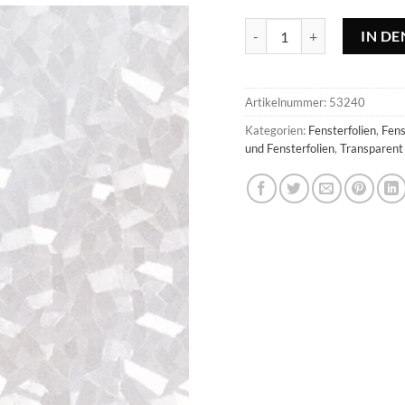
Vitrostatic Fensterfolie G
IN D
Artikelnummer:
53240
Kategorien:
Fensterfolien
,
Fens
und Fensterfolien
,
Transparent