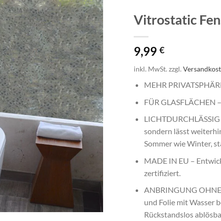
Vitrostatic F
9,99
€
inkl. MwSt.
zzgl.
Versandkos
MEHR PRIVATSPHÄRE – 
FÜR GLASFLÄCHEN – W
LICHTDURCHLÄSSIG – D
sondern lässt weiterhi
Sommer wie Winter, sta
MADE IN EU – Entwickl
zertifiziert.
ANBRINGUNG OHNE KLEB
und Folie mit Wasser b
Rückstandslos ablösb