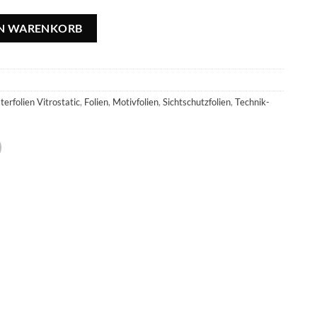
eomag - 45x150cm Menge
EN WARENKORB
terfolien Vitrostatic
,
Folien
,
Motivfolien
,
Sichtschutzfolien
,
Technik-