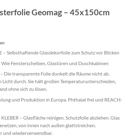
ensterfolie Geomag – 45x150cm
ten
Selbsthaftende Glasdekorfolie zum Schutz vor Blicken
ie Fensterscheiben, Glastüren und Duschkabinen
ie transparente Folie dunkelt die Räume nicht ab,
n Licht durch. Sie hält großen Temperaturunterschieden,
nd ohne sich zu lösen.
ung und Produktion in Europa. Phthalat frei und REACH-
ER – Glasfläche reinigen. Schutzfolie abziehen. Glas
enetzen, von innen nach außen glattstreichen.
ar und wiederverwendbar.