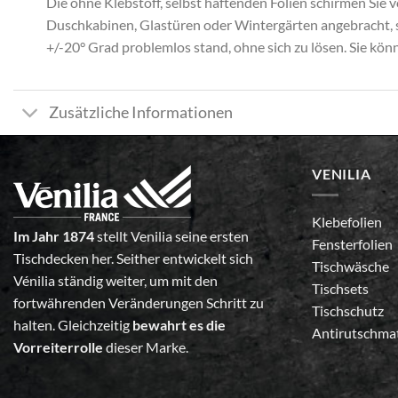
Die ohne Klebstoff, selbst haftenden Folien schirmen Sie v
Duschkabinen, Glastüren oder Wintergärten angebracht, s
+/-20° Grad problemlos stand, ohne sich zu lösen. Sie könn
Zusätzliche Informationen
VENILIA
Klebefolien
Im Jahr 1874
stellt Venilia seine ersten
Fensterfolien
Tischdecken her. Seither entwickelt sich
Tischwäsche
Vénilia ständig weiter, um mit den
Tischsets
fortwährenden Veränderungen Schritt zu
Tischschutz
halten. Gleichzeitig
bewahrt es die
Antirutschma
Vorreiterrolle
dieser Marke.