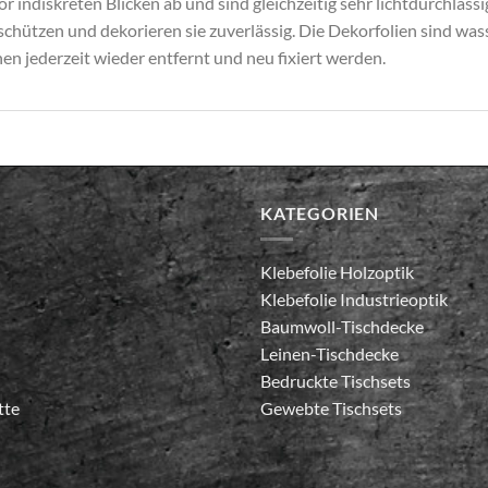
or indiskreten Blicken ab und sind gleichzeitig sehr lichtdurchläss
chützen und dekorieren sie zuverlässig. Die Dekorfolien sind w
en jederzeit wieder entfernt und neu fixiert werden.
KATEGORIEN
Klebefolie Holzoptik
Klebefolie Industrieoptik
Baumwoll-Tischdecke
Leinen-Tischdecke
Bedruckte Tischsets
tte
Gewebte Tischsets