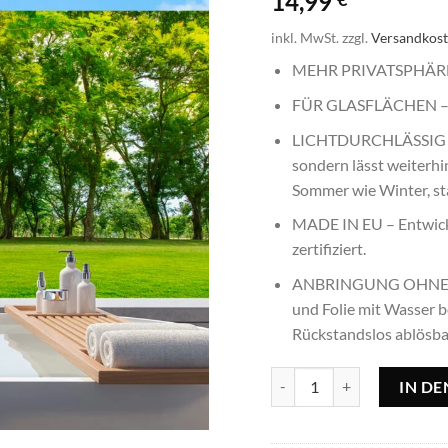
14,99
inkl. MwSt.
zzgl.
Versandkos
MEHR PRIVATSPHÄRE – 
FÜR GLASFLÄCHEN – W
LICHTDURCHLÄSSIG – D
sondern lässt weiterhi
Sommer wie Winter, sta
MADE IN EU – Entwickl
zertifiziert.
ANBRINGUNG OHNE KLEB
und Folie mit Wasser b
Rückstandslos ablösb
Vitrostatic Fensterfolie Fo
IN D