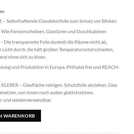
ten
Selbsthaftende Glasdekorfolie zum Schutz vor Blicken
ie Fensterscheiben, Glastüren und Duschkabinen
ie transparente Folie dunkelt die Räume nicht ab,
n Licht durch. Sie hält großen Temperaturunterschieden,
nd ohne sich zu lösen.
ung und Produktion in Europa. Phthalat frei und REACH-
ER – Glasfläche reinigen. Schutzfolie abziehen. Glas
enetzen, von innen nach außen glattstreichen.
ar und wiederverwendbar.
rest - 67,5x150cm Menge
EN WARENKORB