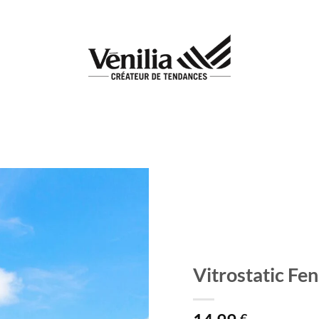
Add to
wishlist
Vitrostatic Fe
€