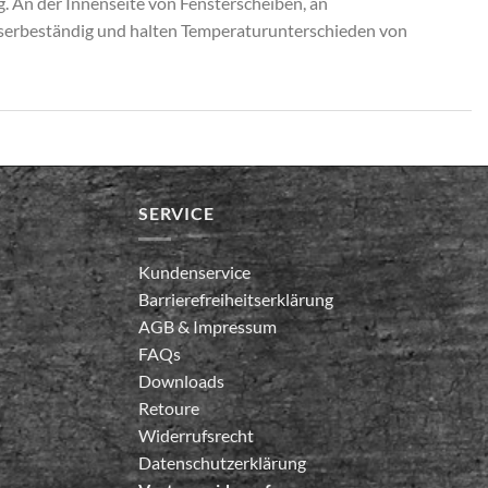
ig. An der Innenseite von Fensterscheiben, an
asserbeständig und halten Temperaturunterschieden von
SERVICE
Kundenservice
Barrierefreiheitserklärung
AGB
&
Impressum
FAQs
Downloads
Retoure
Widerrufsrecht
Datenschutzerklärung