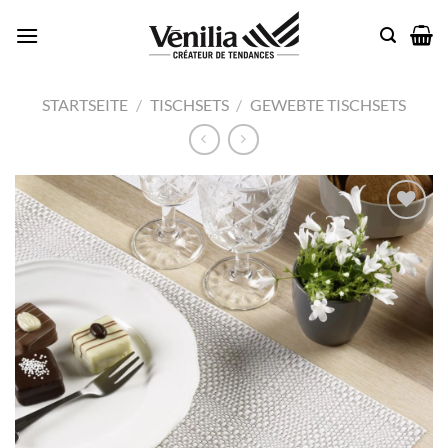
Zum
Inhalt
springen
STARTSEITE
/
TISCHSETS
/
GEWEBTE TISCHSETS
Add to
wishlist