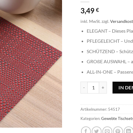
3,49
€
inkl. MwSt.
zzgl.
Versandkos
ELEGANT – Dieses Pla
PFLEGELEICHT – Und d
SCHÜTZEND – Schützt d
GROßE AUSWAHL – an 
ALL-IN-ONE – Passend z
Tischset Mix kirschrot - 45
IN D
Artikelnummer:
54517
Kategorien:
Gewebte Tischset