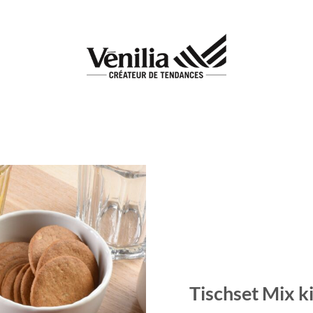
Add to
wishlist
Tischset Mix k