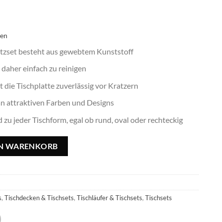
ten
tzset besteht aus gewebtem Kunststoff
aher einfach zu reinigen
ie Tischplatte zuverlässig vor Kratzern
attraktiven Farben und Designs
u jeder Tischform, egal ob rund, oval oder rechteckig
x30cm, rechteckig Menge
EN WARENKORB
s
,
Tischdecken & Tischsets
,
Tischläufer & Tischsets
,
Tischsets