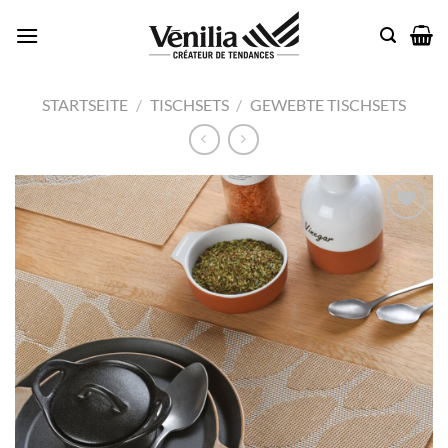
Zum
Inhalt
springen
STARTSEITE
/
TISCHSETS
/
GEWEBTE TISCHSETS
Add to
wishlist