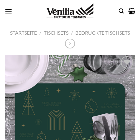
Zum
Inhalt
springen
STARTSEITE
/
TISCHSETS
/
BEDRUCKTE TISCHSETS
Add to
wishlist