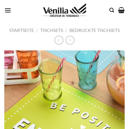
Zum
Inhalt
springen
STARTSEITE
/
TISCHSETS
/
BEDRUCKTE TISCHSETS
Add to
wishlist