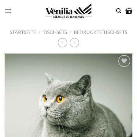
Zum
Inhalt
springen
STARTSEITE
/
TISCHSETS
/
BEDRUCKTE TISCHSETS
Add to
wishlist