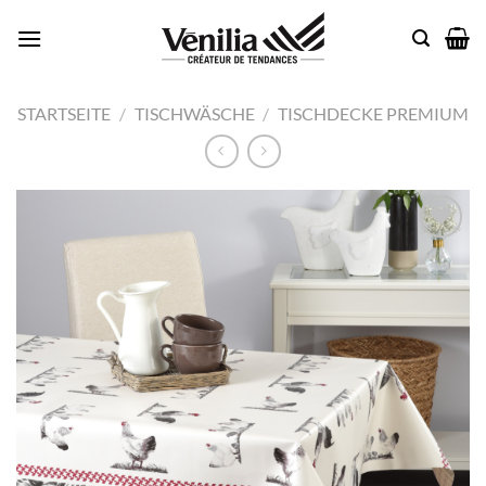
Zum
Inhalt
springen
STARTSEITE
/
TISCHWÄSCHE
/
TISCHDECKE PREMIUM
Add to
wishlist