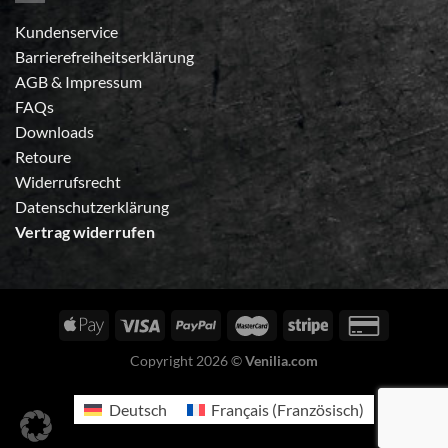
Kundenservice
Barrierefreiheitserklärung
AGB
&
Impressum
FAQs
Downloads
Retoure
Widerrufsrecht
Datenschutzerklärung
Vertrag widerrufen
Copyright 2026 ©
Venilia.com
Deutsch
Français
(
Französisch
)