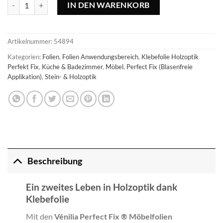
Perfect Fix® Klebefolie Zebrano - 45x200cm Menge
IN DEN WARENKORB
Artikelnummer:
54894
Kategorien:
Folien
,
Folien Anwendungsbereich
,
Klebefolie Holzoptik
Perfekt Fix
,
Küche & Badezimmer
,
Möbel
,
Perfect Fix (Blasenfreie
Applikation)
,
Stein- & Holzoptik
Beschreibung
Ein zweites Leben in Holzoptik dank
Klebefolie
Mit den
Vénilia Perfect Fix ® Möbelfolien