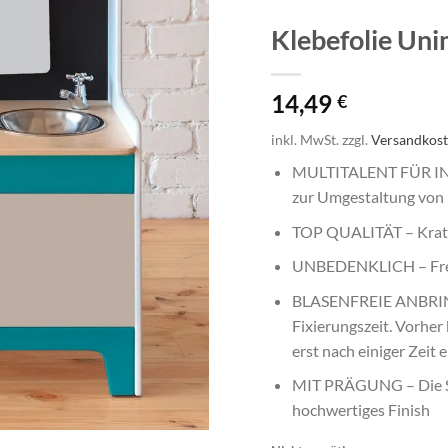
Klebefolie Uni
14,49
€
inkl. MwSt.
zzgl.
Versandkos
MULTITALENT FÜR INN
zur Umgestaltung von 
TOP QUALITÄT – Kratzf
UNBEDENKLICH – Frei 
BLASENFREIE ANBRING
Fixierungszeit. Vorher 
erst nach einiger Zeit e
MIT PRÄGUNG – Die Str
hochwertiges Finish