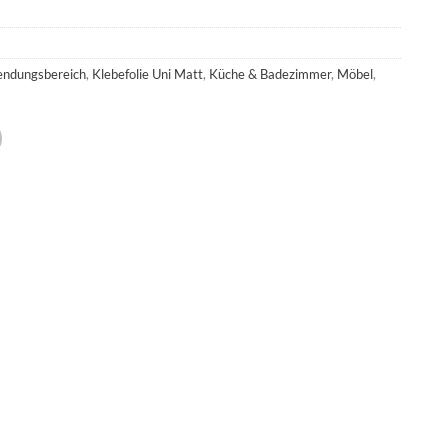
endungsbereich
,
Klebefolie Uni Matt
,
Küche & Badezimmer
,
Möbel
,