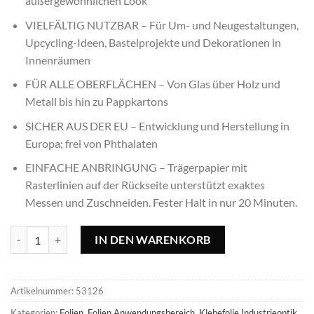
außergewöhnlichen Look
VIELFÄLTIG NUTZBAR – Für Um- und Neugestaltungen,
Upcycling-Ideen, Bastelprojekte und Dekorationen in
Innenräumen
FÜR ALLE OBERFLÄCHEN – Von Glas über Holz und
Metall bis hin zu Pappkartons
SICHER AUS DER EU – Entwicklung und Herstellung in
Europa; frei von Phthalaten
EINFACHE ANBRINGUNG – Trägerpapier mit
Rasterlinien auf der Rückseite unterstützt exaktes
Messen und Zuschneiden. Fester Halt in nur 20 Minuten.
Klebefolie Riffelblech matt - 45x150cm Menge
IN DEN WARENKORB
Artikelnummer:
53126
Kategorien:
Folien
,
Folien Anwendungsbereich
,
Klebefolie Industrieoptik
,