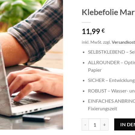
Klebefolie Ma
11,99
€
inkl. MwSt.
zzgl.
Versandkos
SELBSTKLEBEND – Selb
ALLROUNDER – Optimal 
Papier
SICHER – Entwicklung 
ROBUST – Wasser- und 
EINFACHES ANBRINGEN
Fixierungszeit
Klebefolie Marmor rosa - 
IN D