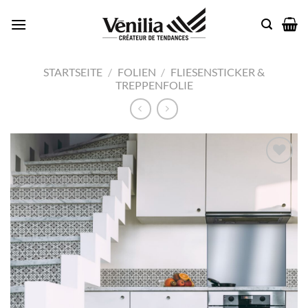
Zum
Inhalt
springen
STARTSEITE
/
FOLIEN
/
FLIESENSTICKER &
TREPPENFOLIE
Add to
wishlist