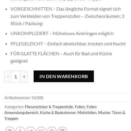
VORGESCHNITTEN – Das längliche Format eignet sich
zum Verkleiden von Treppenstufen – Zwischenräumen; 3
Stück / Packung
UNKOMPLIZIERT – Müheloses Anbringen möglich
PFLEGELEICHT – Einfach abwischbar, trocken und feucht
FÜR GLATTE FLÄCHEN – Auch für Bad und Küche
geeignet
Klebefolie für Treppen Orus Menge
IN DEN WARENKORB
Artikelnummer:
56308
Kategorien:
Fliesensticker & Treppenfolie
,
Folien
,
Folien
Anwendungsbereich
,
Küche & Badezimmer
,
Motivfolien
,
Muster
,
Türen &
Treppen