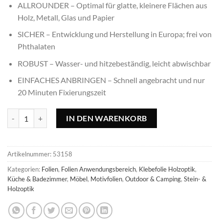
ALLROUNDER – Optimal für glatte, kleinere Flächen aus
Holz, Metall, Glas und Papier
SICHER – Entwicklung und Herstellung in Europa; frei von
Phthalaten
ROBUST – Wasser- und hitzebeständig, leicht abwischbar
EINFACHES ANBRINGEN – Schnell angebracht und nur
20 Minuten Fixierungszeit
Klebefolie Brett grau - 45x300cm Menge
IN DEN WARENKORB
Artikelnummer:
53158
Kategorien:
Folien
,
Folien Anwendungsbereich
,
Klebefolie Holzoptik
,
Küche & Badezimmer
,
Möbel
,
Motivfolien
,
Outdoor & Camping
,
Stein- &
Holzoptik