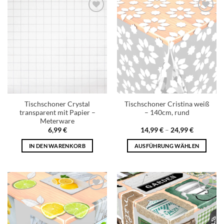
Add to
Add to
wishlist
wishlist
Tischschoner Crystal
Tischschoner Cristina weiß
transparent mit Papier –
– 140cm, rund
Meterware
6,99
€
14,99
€
–
24,99
€
IN DEN WARENKORB
AUSFÜHRUNG WÄHLEN
Add to
Add to
wishlist
wishlist