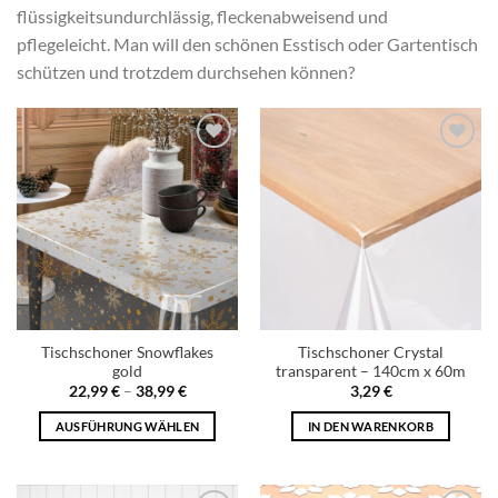
flüssigkeitsundurchlässig, fleckenabweisend und
pflegeleicht. Man will den schönen Esstisch oder Gartentisch
schützen und trotzdem durchsehen können?
Add to
Add to
wishlist
wishlist
Tischschoner Snowflakes
Tischschoner Crystal
gold
transparent – 140cm x 60m
22,99
€
–
38,99
€
3,29
€
AUSFÜHRUNG WÄHLEN
IN DEN WARENKORB