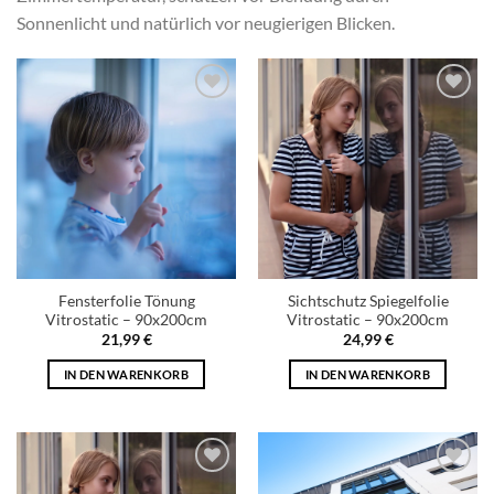
Sonnenlicht und natürlich vor neugierigen Blicken.
Add to
Add to
wishlist
wishlist
Fensterfolie Tönung
Sichtschutz Spiegelfolie
Vitrostatic – 90x200cm
Vitrostatic – 90x200cm
21,99
€
24,99
€
IN DEN WARENKORB
IN DEN WARENKORB
Add to
Add to