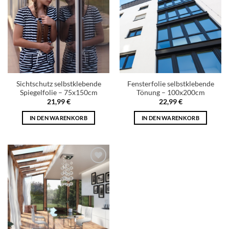
wishlist
wishlist
Sichtschutz selbstklebende
Fensterfolie selbstklebende
Spiegelfolie – 75x150cm
Tönung – 100x200cm
21,99
€
22,99
€
IN DEN WARENKORB
IN DEN WARENKORB
Add to
wishlist