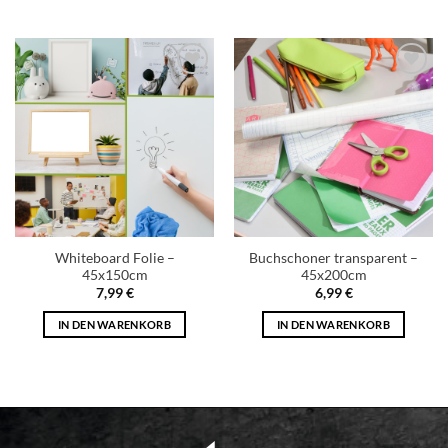
Add to
Add to
wishlist
wishlist
Whiteboard Folie –
Buchschoner transparent –
45x150cm
45x200cm
7,99
€
6,99
€
IN DEN WARENKORB
IN DEN WARENKORB